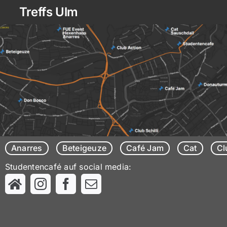
Zum
Treffs Ulm
Inhalt
springen
Anarres
Beteigeuze
Café Jam
Cat
Cl
Studentencafé auf social media: