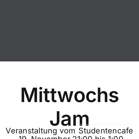
Zum
Inhalt
springen
Mittwochs
Jam
Veranstaltung vom
Studentencafe
19. November 21:00
bis
1:00