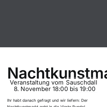
Zum
Inhalt
springen
Nachtkunstm
Veranstaltung vom
Sauschdall
8. November 18:00
bis
19:00
Ihr habt danach gefragt und wir liefern: Der
Nachtkunstmarkt geht in die Vierte Runde!